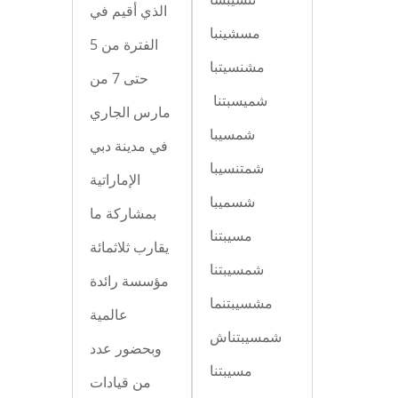
الذي أقيم في
مسشينبا
الفترة من 5
مشنسيتبا
حتى 7 من
شميسبتنا
مارس الجاري
شمسيبا
في مدينة دبي
شمتنسيبا
الإماراتية
شسميبا
بمشاركة ما
مسيبتنا
يقارب ثلاثمائة
شمسيبتنا
مؤسسة رائدة
مشسيبتنما
عالمية
شمسيبتناش
وبحضور عدد
مسيبتنا
من قيادات