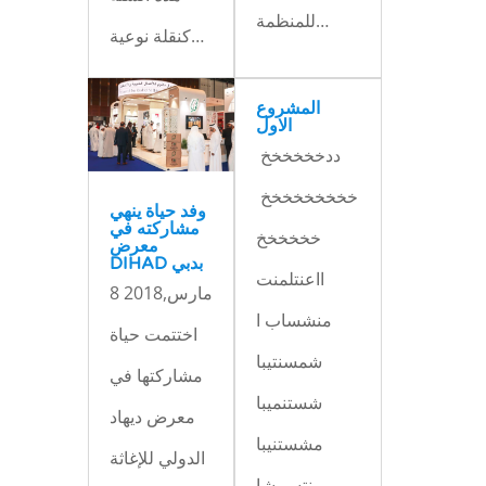
للمنظمة…
كنقلة نوعية…
المشروع
الاول
ددخخخخخخ
خخخخخخخخخ
وفد حياة ينهي
مشاركته في
خخخخخخ
معرض
DIHAD بدبي
ااعنتلمنت
8 مارس,2018
منشساب ا
اختتمت حياة
شمسنتيبا
مشاركتها في
شستنميبا
معرض ديهاد
مشستنيبا
الدولي للإغاثة
نتسيبشا