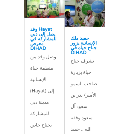
وفد Hayat
يصل إلى دبي
حفيد ملك
للمشاركة في
الإنسانية يزور
معرض
جناح حياة في
DIHAD
DIHAD
وصل وفد من
تشرف جناح
منظمة حياة
حياة بزيارة
الإنسانية
صاحب السمو
(Hayat) إلى
الأمير/ بدر بن
مدينة دبي
سعود آل
للمشاركة
سعود وفقه
بجناح خاص
الله .. حفيد