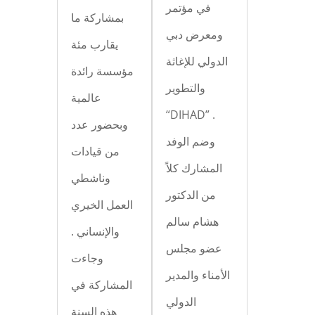
في مؤتمر
بمشاركة ما
ومعرض دبي
يقارب مئة
الدولي للإغاثة
مؤسسة رائدة
والتطوير
عالمية
“DIHAD” .
وبحضور عدد
وضم الوفد
من قيادات
المشارك كلاً
وناشطي
من الدكتور
العمل الخيري
هشام سالم
والإنساني .
عضو مجلس
وجاءت
الأمناء والمدير
المشاركة في
الدولي
هذه السنة