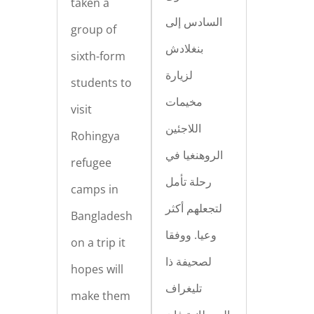
taken a
السادس إلى
group of
بنغلادش
sixth-form
لزيارة
students to
مخيمات
visit
اللاجئين
Rohingya
الروهنغيا في
refugee
رحلة تأمل
camps in
لتجعلهم أكثر
Bangladesh
وعيا. ووفقا
on a trip it
لصحيفة ذا
hopes will
تليغراف
make them