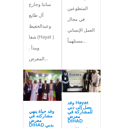
سانتا وجازع
المتطوعين
آل طايع
في مجال
وعبدالحفيظ
العمل الإنساني
شفا (Hayat )
مستلهماً…
. ويبدأ
المعرض…
وفد Hayat
يصل إلى دبي
وفد حياة ينهي
للمشاركة في
مشاركته في
معرض
معرض
DIHAD
DIHAD بدبي