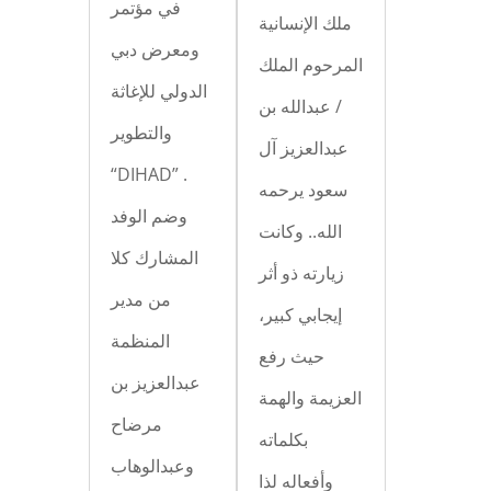
في مؤتمر
ملك الإنسانية
ومعرض دبي
المرحوم الملك
الدولي للإغاثة
/ عبدالله بن
والتطوير
عبدالعزيز آل
“DIHAD” .
سعود يرحمه
وضم الوفد
الله.. وكانت
المشارك كلا
زيارته ذو أثر
من مدير
إيجابي كبير،
المنظمة
حيث رفع
عبدالعزيز بن
العزيمة والهمة
مرضاح
بكلماته
وعبدالوهاب
وأفعاله لذا