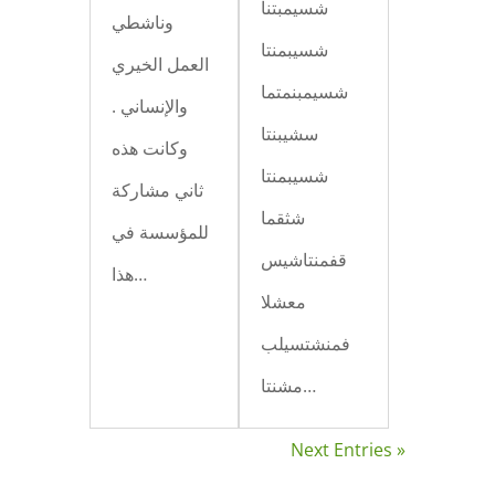
شسيمبتنا
وناشطي
شسيبمنتا
العمل الخيري
شسيمبنمتما
والإنساني .
سشيبنتا
وكانت هذه
شسيبمنتا
ثاني مشاركة
شثقما
للمؤسسة في
قفمنتاشيس
هذا…
معشلا
فمنشتسيلب
مشنتا…
Next Entries »