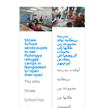
مدرسة
بريطانية توفد
Stowe
مجموعة من
School
طلابها إلى
sends pupils
مخيمات
to see
الروهنغيا في
Rohingya
بنغلادش
refugee
لتوعيتهم
camps in
Bangladesh
أوفدت مدرسة
to ‘open
their eyes’
بريطانية
The elite
مجموعة من
Stowe
طلابها من
School has
المستوى