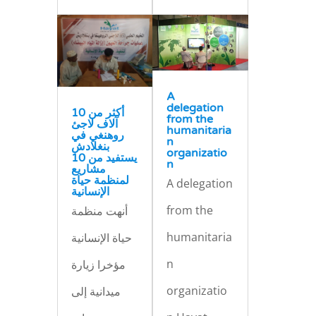
A
delegation
أكثر من 10
from the
آلاف لاجئ
humanitaria
روهنغي في
n
بنغلادش
organizatio
يستفيد من 10
n
مشاريع
لمنظمة حياة
A delegation
الإنسانية
from the
أنهت منظمة
humanitaria
حياة الإنسانية
n
مؤخرا زيارة
organizatio
ميدانية إلى